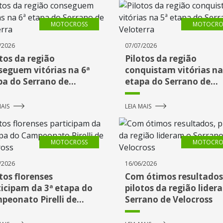
MOTOCROSS
MOTOCRO
/2026
07/07/2026
tos da região
Pilotos da região
seguem vitórias na 6ª
conquistam vitórias na
pa do Serrano de
etapa do Serrano de
oterra
Veloterra
MAIS
LEIA MAIS
MOTOCROSS
MOTOCRO
/2026
16/06/2026
tos florenses
Com ótimos resultados
ticipam da 3ª etapa do
pilotos da região lider
peonato Pirelli de
Serrano de Velocross
ocross