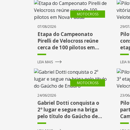
MOTOCROSS
07/08/2026
29/07
Etapa do Campeonato
Pilo
Pirelli de Velocross reúne
con
cerca de 100 pilotos em
eta
Nova Pádua
Vel
LEIA MAIS
LEIA 
MOTOCROSS
24/06/2026
23/06
Gabriel Dotti conquista o
Pilo
2º lugar e segue na briga
par
pelo título do Gaúcho de
Cam
Enduro
Vel