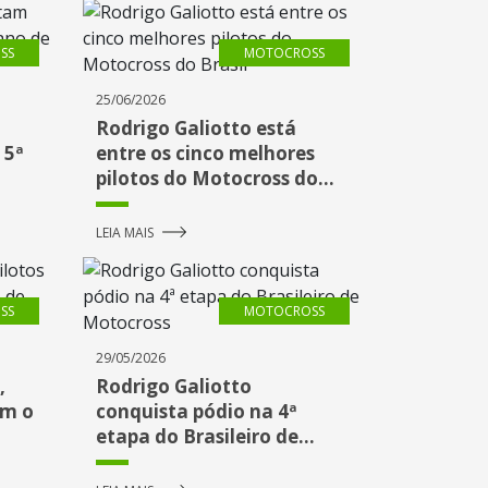
SS
MOTOCROSS
25/06/2026
Rodrigo Galiotto está
 5ª
entre os cinco melhores
pilotos do Motocross do
Brasil
LEIA MAIS
SS
MOTOCROSS
29/05/2026
,
Rodrigo Galiotto
am o
conquista pódio na 4ª
etapa do Brasileiro de
Motocross