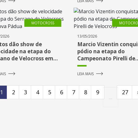
MAIS
LEIA MAIS
MOTOCROSS
MOTOCRO
/2026
13/05/2026
otos dão show de
Marcio Vizentin conqui
ocidade na etapa do
pódio na etapa do
rano de Velocross em
Campeonato Pirelli de
a Pádua
Velocross
MAIS
LEIA MAIS
1
2
3
4
5
6
7
8
9
27
...