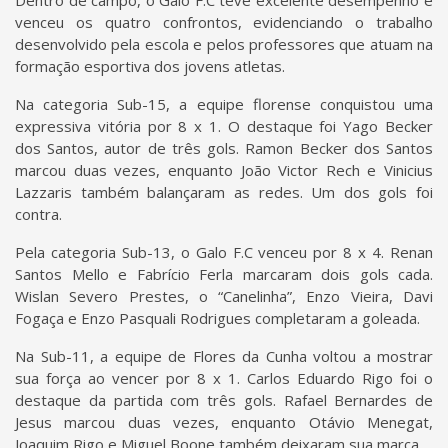
Dentro de campo, o Galo F.C teve excelente desempenho e
venceu os quatro confrontos, evidenciando o trabalho
desenvolvido pela escola e pelos professores que atuam na
formação esportiva dos jovens atletas.
Na categoria Sub-15, a equipe florense conquistou uma
expressiva vitória por 8 x 1. O destaque foi Yago Becker
dos Santos, autor de três gols. Ramon Becker dos Santos
marcou duas vezes, enquanto João Victor Rech e Vinicius
Lazzaris também balançaram as redes. Um dos gols foi
contra.
Pela categoria Sub-13, o Galo F.C venceu por 8 x 4. Renan
Santos Mello e Fabrício Ferla marcaram dois gols cada.
Wislan Severo Prestes, o “Canelinha”, Enzo Vieira, Davi
Fogaça e Enzo Pasquali Rodrigues completaram a goleada.
Na Sub-11, a equipe de Flores da Cunha voltou a mostrar
sua força ao vencer por 8 x 1. Carlos Eduardo Rigo foi o
destaque da partida com três gols. Rafael Bernardes de
Jesus marcou duas vezes, enquanto Otávio Menegat,
Joaquim Rigo e Miguel Boone também deixaram sua marca.