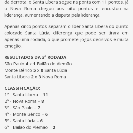
da derrota, o Santa Líbera segue na ponta com 11 pontos. Já
o Nova Roma chegou aos oito pontos e encostou na
liderança, aumentando a disputa pela liderança.
Apenas cinco pontos separam o líder Santa Líbera do quinto
colocado Santa Lúcia, diferença que pode ser tirara em
apenas uma rodada, o que promete jogos decisivos e muita
emoção.
RESULTADOS DA 3ª RODADA
São Paulo
4
x
1
Bailão do Alemão
Monte Bérico
5
x
0
Santa Lúcia
Santa Líbera
2
x
3
Nova Roma
CLASSIFICAÇÃO:
1º - Santa Líbera –
11
2º - Nova Roma –
8
3º - São Paulo –
7
4º - Monte Bérico –
6
5º - Santa Lúcia –
6
6º - Bailão do Alemão –
2