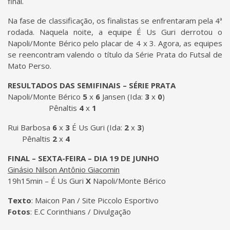
final.
Na fase de classificação, os finalistas se enfrentaram pela 4ª
rodada. Naquela noite, a equipe É Us Guri derrotou o
Napoli/Monte Bérico pelo placar de 4 x 3. Agora, as equipes
se reencontram valendo o título da Série Prata do Futsal de
Mato Perso.
RESULTADOS DAS SEMIFINAIS – SÉRIE PRATA
Napoli/Monte Bérico
5
x
6
Jansen (Ida:
3
x
0
)
Pênaltis
4
x
1
Rui Barbosa
6
x
3
É Us Guri (Ida:
2
x
3
)
Pênaltis
2
x
4
FINAL – SEXTA-FEIRA – DIA 19 DE JUNHO
Ginásio Nilson Antônio Giacomin
19h15min – É Us Guri
X
Napoli/Monte Bérico
Texto
: Maicon Pan / Site Piccolo Esportivo
Fotos
: E.C Corinthians / Divulgação