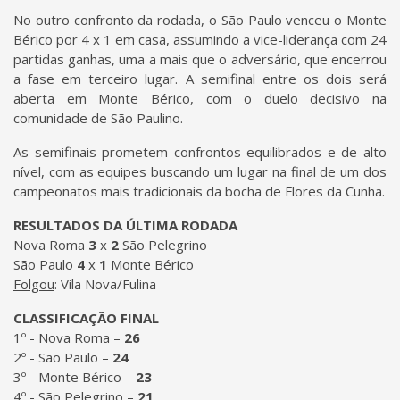
No outro confronto da rodada, o São Paulo venceu o Monte
Bérico por 4 x 1 em casa, assumindo a vice-liderança com 24
partidas ganhas, uma a mais que o adversário, que encerrou
a fase em terceiro lugar. A semifinal entre os dois será
aberta em Monte Bérico, com o duelo decisivo na
comunidade de São Paulino.
As semifinais prometem confrontos equilibrados e de alto
nível, com as equipes buscando um lugar na final de um dos
campeonatos mais tradicionais da bocha de Flores da Cunha.
RESULTADOS DA ÚLTIMA RODADA
Nova Roma
3
x
2
São Pelegrino
São Paulo
4
x
1
Monte Bérico
Folgou
: Vila Nova/Fulina
CLASSIFICAÇÃO FINAL
1º - Nova Roma –
26
2º - São Paulo –
24
3º - Monte Bérico –
23
4º - São Pelegrino –
21