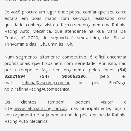
Se você procura um lugar onde possa confiar que seu carro
estará em boas mãos com serviços realizados com
qualidade, conheça, visite e faça o seu orçamento na Rafinha
Racing Auto Mecânica, que atendente na Rua Maria Dal
Conte, nº 2720, de segunda à sexta-feira, das 8h às
11h45min e das 13h30min às 18h.
Num segmento altamente competitivo, é difícil encontrar
profissionais que trabalhem com seriedade. Por isso, não
perca tempo e faça seu orçamento pelos fones
(54)
32921694
,
(54) 996063290
, pelo e-
mail:
rafinha@vscomp.com.br
ou pela FanPage
no
@rafinhaRacingAutomecanica
.
Os clientes também podem visitar o
site
www.rafinharacing.com.br
, mas principalmente, faça o
seu orçamento e seja bem atendido pela equipe da Rafinha
Racing Auto Mecânica.