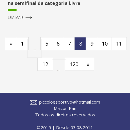
na semifinal da categoria Livre
LEIA MAIS
«
1
5
6
7
8
9
10
11
...
12
120
»
...
piccoloesportivo@hotmail.com
Maicon Pan
Todos os direitos reservados
©2015 | Desde 03.08.2011