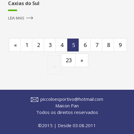
Caxias do Sul
LEIA MAIS
«
1
2
3
4
5
6
7
8
9
23
»
...
piccoloesportivo@hotmail.com
Maicon Pan
Todos os direitos reservados
©2015 | Desde 03.08.2011